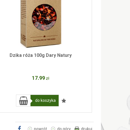
Dzika róża 100g Dary Natury
17
.99
zł
do koszyka
powrót
do góry
drukuj