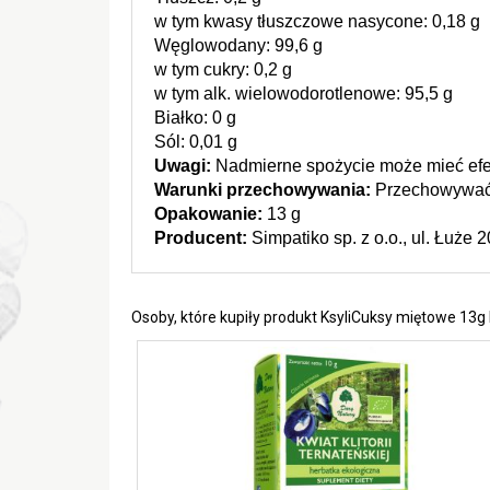
w tym kwasy tłuszczowe nasycone: 0,18 g
Węglowodany: 99,6 g
w tym cukry: 0,2 g
w tym alk. wielowodorotlenowe: 95,5 g
Białko: 0 g
Sól: 0,01 g
Uwagi:
 Nadmierne spożycie może mieć efek
Warunki przechowywania: 
Przechowywać 
Opakowanie:
 13 g
Producent:
 Simpatiko sp. z o.o., ul. Łuże
Osoby, które kupiły produkt KsyliCuksy miętowe 13g