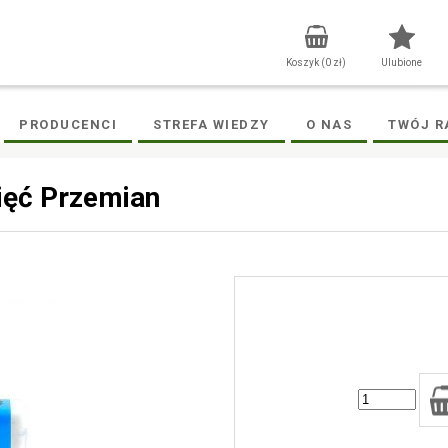
Koszyk (
0
zł)
Ulubione
PRODUCENCI
STREFA WIEDZY
O NAS
TWÓJ R
ięć Przemian