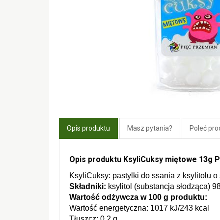
Opis produktu
Masz pytania?
Poleć pro
Opis produktu KsyliCuksy miętowe 13g 
KsyliCuksy: pastylki do ssania z ksylitolu
Składniki:
 ksylitol (substancja słodząca)
Wartość odżywcza w 100 g produktu:
Wartość energetyczna: 1017 kJ/243 kcal
Tłuszcz: 0,2 g