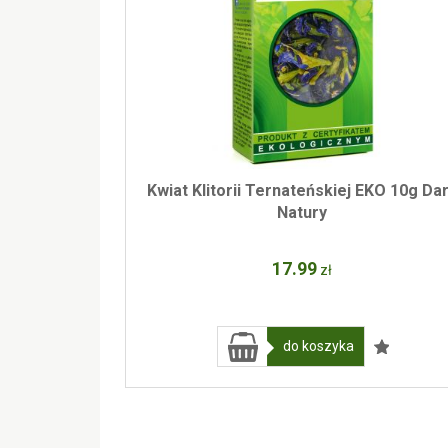
Kwiat Klitorii Ternateńskiej EKO 10g Da
Natury
17
.99
zł
do koszyka