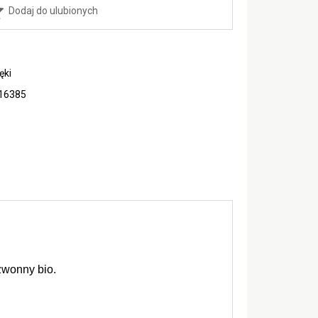
Dodaj do ulubionych
ęki
16385
zwonny bio.