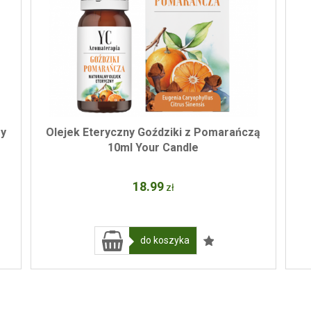
ry
Olejek Eteryczny Goździki z Pomarańczą
10ml Your Candle
18
.99
zł
do koszyka