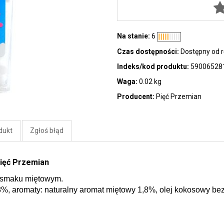
Na stanie:
6
Czas dostępności:
Dostępny od r
Indeks/kod produktu:
59006528
Waga:
0.02 kg
Producent:
Pięć Przemian
dukt
Zgłoś błąd
Pięć Przemian
 o smaku miętowym.
 98%, aromaty: naturalny aromat miętowy 1,8%, olej kokosowy be