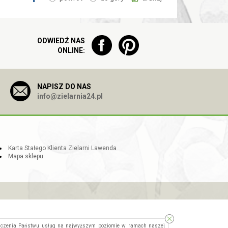
ODWIEDŹ NAS
ONLINE:
NAPISZ DO NAS
info@zielarnia24.pl
Karta Stałego Klienta Zielarni Lawenda
Mapa sklepu
dczenia Państwu usług na najwyższym poziomie w ramach naszej