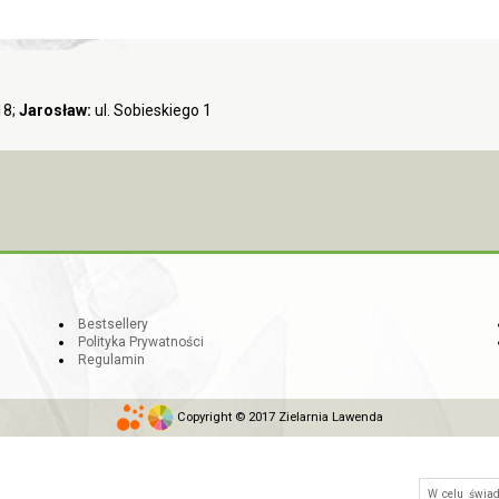
18;
Jarosław:
ul. Sobieskiego 1
Bestsellery
Polityka Prywatności
Regulamin
Copyright © 2017 Zielarnia Lawenda
W celu świa