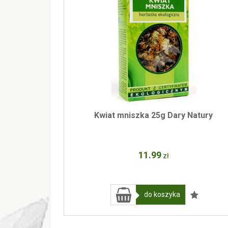
Kwiat mniszka 25g Dary Natury
11
.99
zł
do koszyka