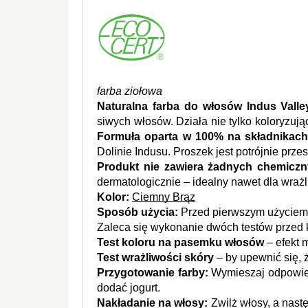
farba ziołowa
Naturalna farba do włosów Indus Valle
Formuła oparta w 100% na składnikach
Dolinie Indusu. Proszek jest potrójnie prze
Produkt nie zawiera żadnych chemicz
dermatologicznie – idealny nawet dla wrażl
Kolor:
Ciemny Brąz
Sposób użycia: 
Przed pierwszym użyciem 
Zaleca się wykonanie dwóch testów przed k
Test koloru na pasemku włosów
 – efekt
Test wrażliwości skóry
 – by upewnić się, 
Przygotowanie farby:
 Wymieszaj odpowied
dodać jogurt.
Nakładanie na włosy:
 Zwilż włosy, a nas