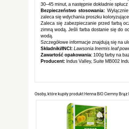
30–45 minut, a następnie dokładnie spłuc
Bezpieczeństwo stosowania:
 Wyłącznie
zaleca się wdychania proszku koloryzująceg
Zaleca się zabezpieczanie przed farbą ocz
zimną wodą. Jeśli farba dostanie się do o
wodą. 
Szczegółowe informacje znajdują się na u
Składniki/INCI:
Lawsonia Inermis leaf powde
Zawartość opakowania
: 100g farby na ba
Producent:
 Indus Valley, Suite MB002 I
Osoby, które kupiły produkt Henna BIO Ciemny Brąz B