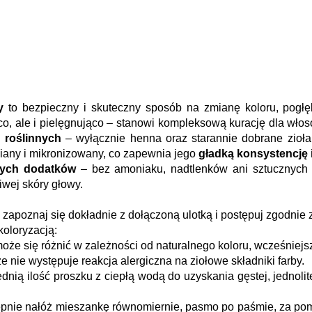
y
 to bezpieczny i skuteczny sposób na zmianę koloru, pogłęb
 roślinnych 
– wyłącznie henna oraz starannie dobrane zioła
siany i mikronizowany, co zapewnia jego 
gładką konsystencję i
nych dodatków
 – bez amoniaku, nadtlenków ani sztucznych b
iwej skóry głowy.
zapoznaj się dokładnie z dołączoną ulotką i postępuj zgodnie 
oloryzacją:
 może się różnić w zależności od naturalnego koloru, wcześniej
że nie występuje reakcja alergiczna na ziołowe składniki farby.
nią ilość proszku z ciepłą wodą do uzyskania gęstej, jednolit
tępnie nałóż mieszankę równomiernie, pasmo po paśmie, za po