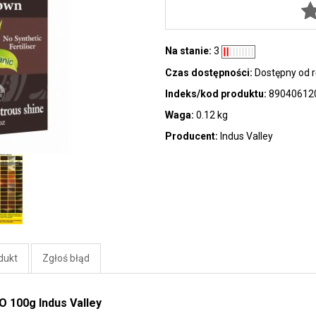
Na stanie:
3
Czas dostępności:
Dostępny od r
Indeks/kod produktu:
89040612
Waga:
0.12 kg
Producent:
Indus Valley
dukt
Zgłoś błąd
O 100g Indus Valley