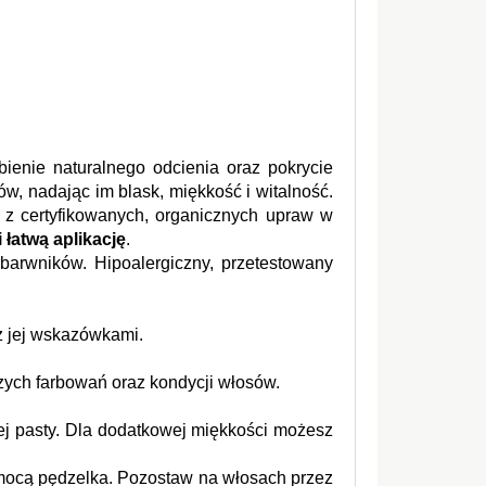
ienie naturalnego odcienia oraz pokrycie 
siwych włosów. Działa nie tylko koloryzująco, ale i pielęgnująco – stanowi kompleksową kurację dla włosów, nadając im blask, miękkość i witalność. 
 z certyfikowanych, organicznych upraw w 
 łatwą aplikację
.
arwników. Hipoalergiczny, przetestowany 
z jej wskazówkami.
szych farbowań oraz kondycji włosów.
ej pasty. Dla dodatkowej miękkości możesz 
mocą pędzelka. Pozostaw na włosach przez 