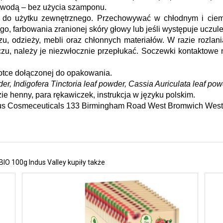
z wodą – bez użycia szamponu.
 do użytku zewnętrznego. Przechowywać w chłodnym i ciemn
o, farbowania zranionej skóry głowy lub jeśli występuje uczulen
u, odzieży, mebli oraz chłonnych materiałów. W razie rozlani
czu, należy je niezwłocznie przepłukać. Soczewki kontaktowe
lotce dołączonej do opakowania.
r, Indigofera Tinctoria leaf powder, Cassia Auriculata leaf pow
zie henny, para rękawiczek, instrukcja w języku polskim.
ndus Cosmeceuticals 133 Birmingham Road West Bromwich West 
IO 100g Indus Valley kupiły także