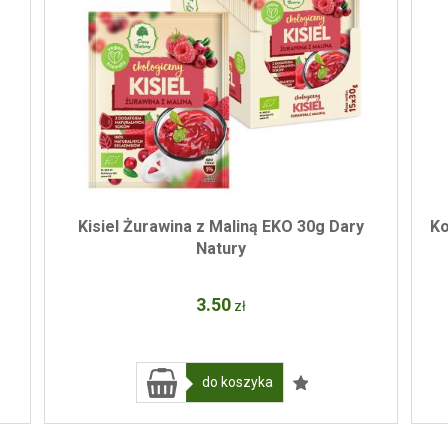
Kisiel Żurawina z Maliną EKO 30g Dary
Ko
Natury
3
.50
zł
do koszyka