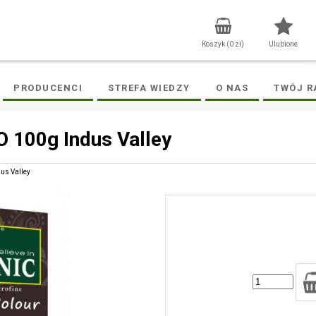
Koszyk (
0
zł)
Ulubione
PRODUCENCI
STREFA WIEDZY
O NAS
TWÓJ R
 100g Indus Valley
us Valley