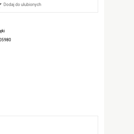
Dodaj do ulubionych
ęki
05980