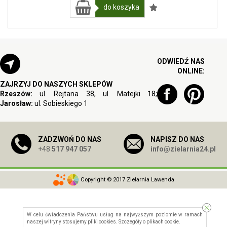
do koszyka
ODWIEDŹ NAS
ONLINE:
ZAJRZYJ DO NASZYCH SKLEPÓW
Rzeszów:
ul. Rejtana 38, ul. Matejki 18;
Jarosław:
ul. Sobieskiego 1
ZADZWOŃ DO NAS
NAPISZ DO NAS
+48
517 947 057
info@zielarnia24.pl
Copyright © 2017 Zielarnia Lawenda
W celu świadczenia Państwu usług na najwyższym poziomie w ramach
naszej witryny stosujemy pliki cookies. Szczegóły o
plikach cookie
.