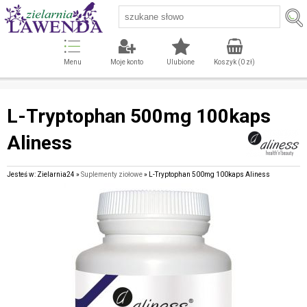
Menu
Moje konto
Ulubione
Koszyk (
0
zł)
L-Tryptophan 500mg 100kaps
Aliness
Jesteś w: Zielarnia24 »
Suplementy ziołowe
» L-Tryptophan 500mg 100kaps Aliness