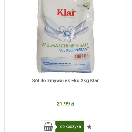
Sól do zmywarek Eko 2kg Klar
21
.99
zł
do koszyka