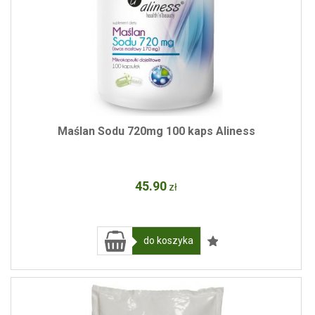
Maślan Sodu 720mg 100 kaps Aliness
45
.90
zł
do koszyka