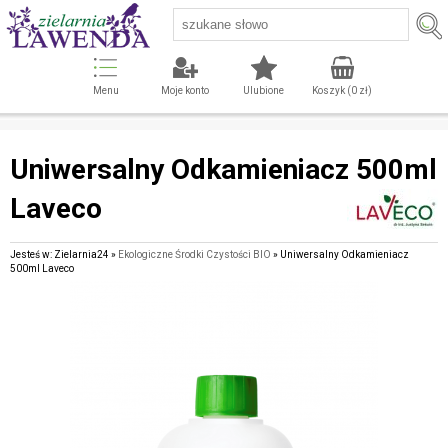
Menu
Moje konto
Ulubione
Koszyk (
0
zł)
Uniwersalny Odkamieniacz 500ml
Laveco
Jesteś w: Zielarnia24 »
Ekologiczne Środki Czystości BIO
» Uniwersalny Odkamieniacz
500ml Laveco