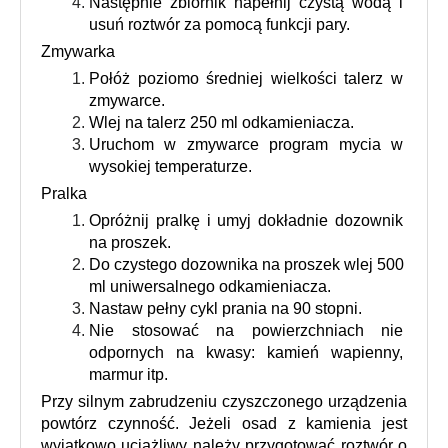
Następnie zbiornik napełnij czystą wodą i 
usuń roztwór za pomocą funkcji pary.
Zmywarka
Połóż poziomo średniej wielkości talerz w 
zmywarce.
Wlej na talerz 250 ml odkamieniacza.
Uruchom w zmywarce program mycia w 
wysokiej temperaturze.
Pralka
Opróżnij pralkę i umyj dokładnie dozownik 
na proszek.
Do czystego dozownika na proszek wlej 500 
ml uniwersalnego odkamieniacza.
Nastaw pełny cykl prania na 90 stopni.
Nie stosować na powierzchniach nie 
odpornych na kwasy: kamień wapienny, 
marmur itp.
Przy silnym zabrudzeniu czyszczonego urządzenia 
powtórz czynność. Jeżeli osad z kamienia jest 
wyjątkowo uciążliwy należy przygotować roztwór o 