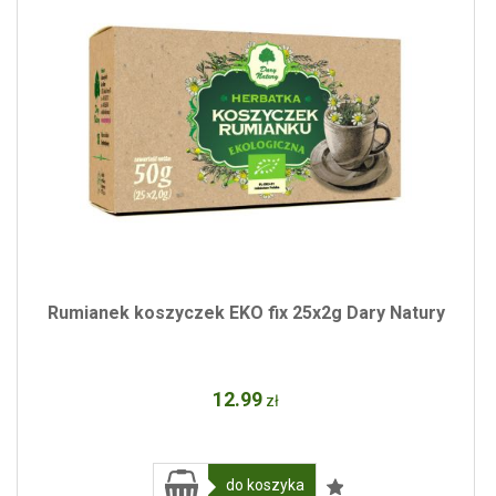
Rumianek koszyczek EKO fix 25x2g Dary Natury
12
.99
zł
do koszyka