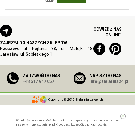
ODWIEDŹ NAS
ONLINE:
ZAJRZYJ DO NASZYCH SKLEPÓW
Rzeszów:
ul. Rejtana 38, ul. Matejki 18;
Jarosław:
ul. Sobieskiego 1
ZADZWOŃ DO NAS
NAPISZ DO NAS
+48
517 947 057
info@zielarnia24.pl
Copyright © 2017 Zielarnia Lawenda
W celu świadczenia Państwu usług na najwyższym poziomie w ramach
naszej witryny stosujemy pliki cookies. Szczegóły o
plikach cookie
.