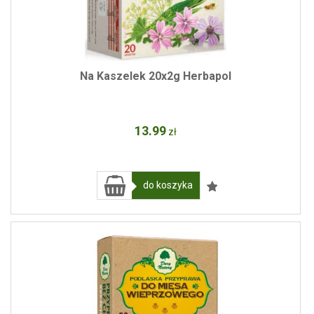
Na Kaszelek 20x2g Herbapol
13
.99
zł
do koszyka