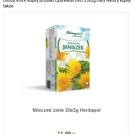
Osoby, które kupiły produkt Lipa kwiat EKO 25x2g Dary Natury kupiły
także
Mniszek ziele 20x2g Herbapol
11
.99