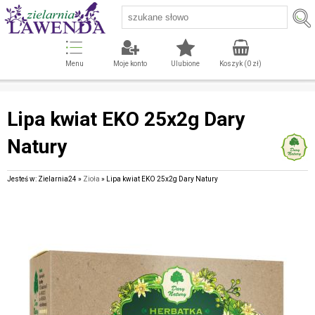
Menu
Moje konto
Ulubione
Koszyk (
0
zł)
Lipa kwiat EKO 25x2g Dary
Natury
Jesteś w: Zielarnia24 »
Zioła
» Lipa kwiat EKO 25x2g Dary Natury