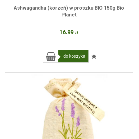
Ashwagandha (korzeń) w proszku BIO 150g Bio
Planet
16
.99
zł
do koszyka