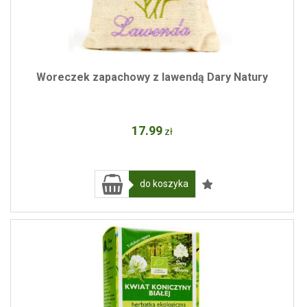
Woreczek zapachowy z lawendą Dary Natury
17
.99
zł
do koszyka