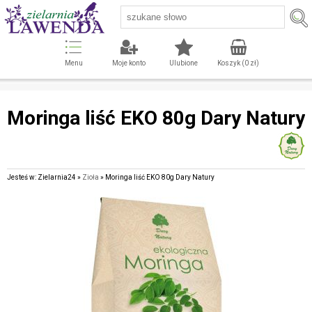
Menu
Moje konto
Ulubione
Koszyk (
0
zł)
Moringa liść EKO 80g Dary Natury
Jesteś w: Zielarnia24 »
Zioła
» Moringa liść EKO 80g Dary Natury