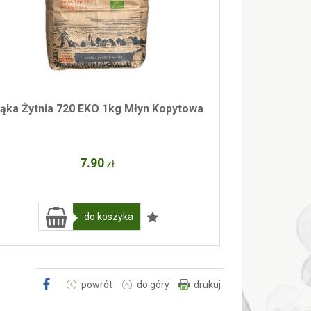
ąka Żytnia 720 EKO 1kg Młyn Kopytowa
7
.90
zł
do koszyka
powrót
do góry
drukuj