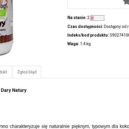
Na stanie:
2
Czas dostępności:
Dostępny od r
Indeks/kod produktu:
59027410
Waga:
1.4 kg
dukt
Zgłoś błąd
 Dary Natury
mno charakteryzuje się naturalnie pięknym, typowym dla kok