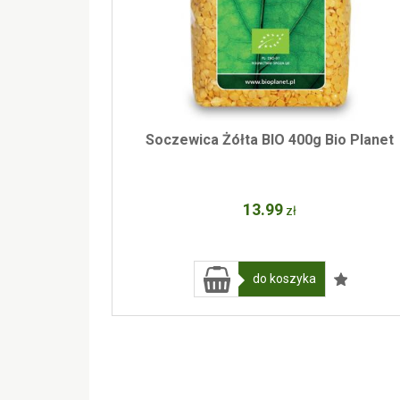
Soczewica Żółta BIO 400g Bio Planet
13
.99
zł
do koszyka