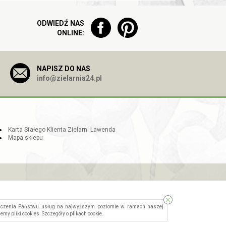
ODWIEDŹ NAS
ONLINE:
NAPISZ DO NAS
info@zielarnia24.pl
Karta Stałego Klienta Zielarni Lawenda
Mapa sklepu
dczenia Państwu usług na najwyższym poziomie w ramach naszej
jemy pliki cookies. Szczegóły o
plikach cookie
.