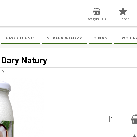
Koszyk (
0
zł)
Ulubione
PRODUCENCI
STREFA WIEDZY
O NAS
TWÓJ R
Dary Natury
ury