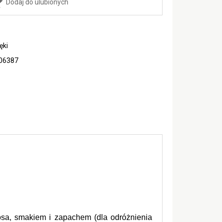
Dodaj do ulubionych
ęki
06387
osa, smakiem i zapachem (dla odróżnienia 