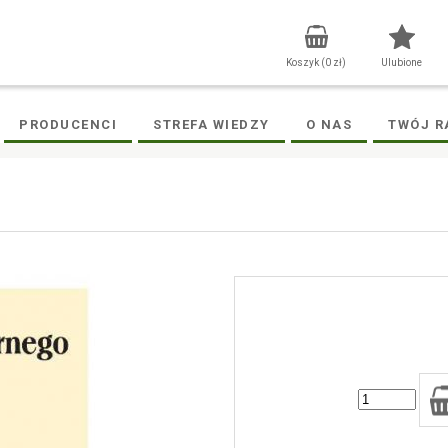
Koszyk (
0
zł)
Ulubione
PRODUCENCI
STREFA WIEDZY
O NAS
TWÓJ R