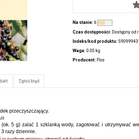
Na stanie:
6
Czas dostępności:
Dostępny od r
Indeks/kod produktu:
59099943
Waga:
0.05 kg
Producent:
Flos
dukt
Zgłoś błąd
dek przeczyszczający.
us
 (ok. 5 g) zalać 1 szklanką wody, zagotować i utrzymywać we 
 3 razy dziennie.