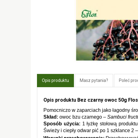
Opis produktu
Masz pytania?
Poleć pro
Opis produktu Bez czarny owoc 50g Flos
Pomocniczo w zaparciach jako łagodny śro
Skład: 
owoc bzu czarnego – 
Sambuci fruct
Sposób użycia: 
1 łyżkę stołową produktu
Świeży i ciepły odwar pić po 1 szklance 2 –