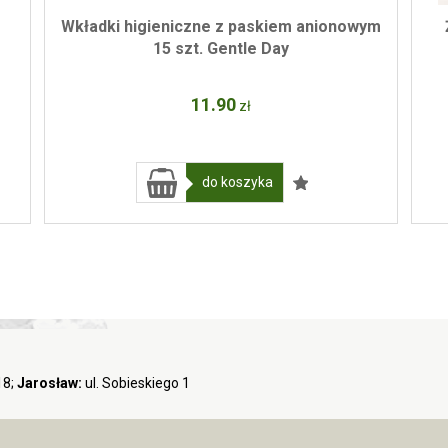
Wkładki higieniczne z paskiem anionowym
15 szt. Gentle Day
11
.90
zł
do koszyka
18;
Jarosław:
ul. Sobieskiego 1