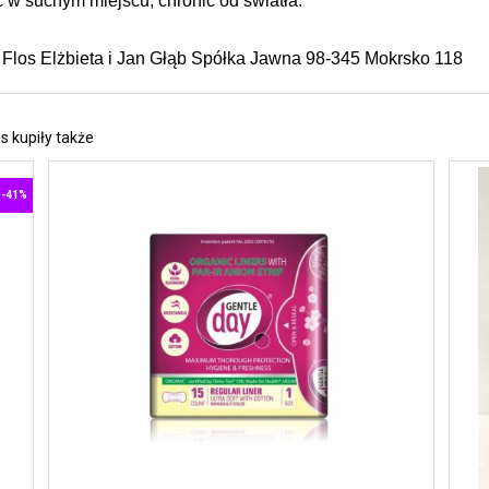
w suchym miejscu, chronić od światła.
 Flos Elżbieta i Jan Głąb Spółka Jawna 98-345 Mokrsko 118
s kupiły także
 -41%