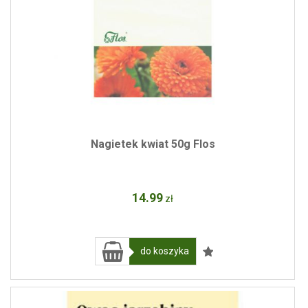
Nagietek kwiat 50g Flos
14
.99
zł
do koszyka