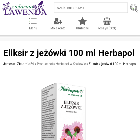
Menu
Moje konto
Ulubione
Koszyk (
0
zł)
Eliksir z jeżówki 100 ml Herbapol
Jesteś w: Zielarnia24 »
Producenci
»
Herbapol w Krakowie
» Eliksir z jeżówki 100 ml Herbapol