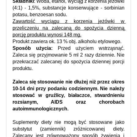
Składniki
: Woda, etanol, wyciąg z korzenia jeżówki 
(4:1) - 1,5%, substancje konserwujące - sorbinian 
potasu, benzoesan sodu.
Zawartość wyciągu z korzenia jeżówki w 
przeliczeniu na zalecaną do spożycia dzienną 
porcję produktu wynosi 148 mg.
Produkt zawiera ok. 13 % obj. alkoholu etylowego.
Sposób użycia:
 Przed użyciem wstrząsnąć. 
Zaleca się przyjmowanie 5 ml 2 razy dziennie. Nie 
przekraczać zalecanej do spożycia dziennej porcji 
produktu.
Zaleca się stosowanie nie dłużej niż przez okres 
10-14 dni przy podaniu codziennym. Nie należy 
stosować w gruźlicy, białaczce, stwardnieniu 
rozsianym, AIDS oraz chorobach 
autoimmunologicznych.
Suplementy diety nie mogą być stosowane jako 
substytut (zamiennik) zróżnicowanej diety. 
Zalecany jest zrównoważony sposób żywienia i 