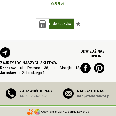
6
.99
zł
do koszyka
ODWIEDŹ NAS
ONLINE:
ZAJRZYJ DO NASZYCH SKLEPÓW
Rzeszów:
ul. Rejtana 38, ul. Matejki 18;
Jarosław:
ul. Sobieskiego 1
ZADZWOŃ DO NAS
NAPISZ DO NAS
+48
517 947 057
info@zielarnia24.pl
Copyright © 2017 Zielarnia Lawenda