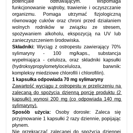
potencjale odtruwającym. Wspomaga 
funkcjonowanie wątroby, trawienie i oczyszczanie 
organizmu. Pomaga utrzymać fizjologiczną 
równowagę cukrów oraz chroni przed działaniem 
wolnych rodników w związku ze stresem, 
spożywaniem alkoholu, ekspozycją na UV lub 
zanieczyszczeniem środowiska.
Składniki:
 Wyciąg z ostropestu zawierający 70% 
sylimaryny - 100 mg/kaps., substancja 
wypełniająca - celuloza, oraz składniki kapsułki 
(hydroksypropylometyloceluloza, barwnik: 
kompleksy miedziowe chlorofili i chlorofilin).
1 kapsułka odpowiada 70 mg sylimaryny
Zawartość wyciągu z ostropestu w przeliczeniu na 
zalecaną do spożycia dzienną porcję produktu (2 
kapsułki) wynosi 200 mg (co odpowiada 140 mg 
sylimaryny).
Sposób użycia:
 Osoby dorosłe: Zaleca się 
przyjmowanie 1 kapsułki 2 razy dziennie, popijając 
płynem.
Nie przekraczać zalecanej do spożycia dziennej 