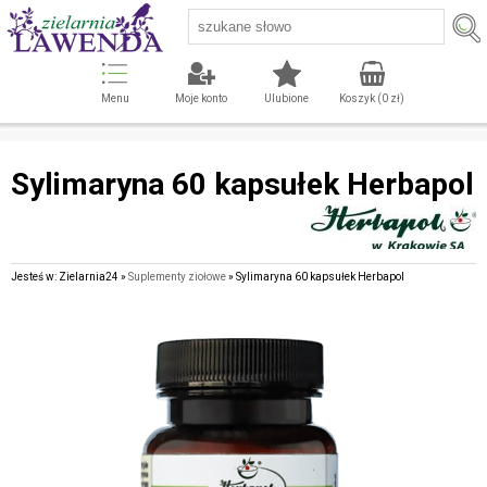
Menu
Moje konto
Ulubione
Koszyk (
0
zł)
Sylimaryna 60 kapsułek Herbapol
Jesteś w: Zielarnia24 »
Suplementy ziołowe
» Sylimaryna 60 kapsułek Herbapol