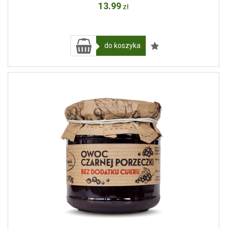
13
.99
zł
do koszyka