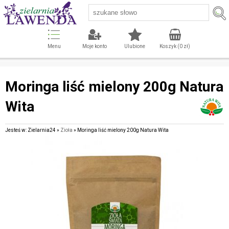
Menu
Moje konto
Ulubione
Koszyk (
0
zł)
Moringa liść mielony 200g Natura
Wita
Jesteś w: Zielarnia24 »
Zioła
» Moringa liść mielony 200g Natura Wita