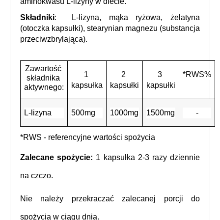
aminokwasu L-lizyny w diecie.
Składniki
: 
 L-lizyna, mąka ryżowa, żelatyna 
(otoczka kapsułki), stearynian magnezu (substancja 
przeciwzbrylająca).
Zawartość 
1 
2 
3 
*RWS%
składnika 
kapsułka
kapsułki
kapsułki
aktywnego:
L-lizyna
500mg
1000mg
1500mg
-
*RWS - referencyjne wartości spożycia
Zalecane spożycie:
 1 kapsułka 2-3 razy dziennie 
na czczo. 
Nie należy przekraczać zalecanej porcji do 
spożycia w ciągu dnia.