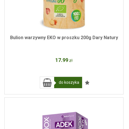
Bulion warzywny EKO w proszku 200g Dary Natury
17
.99
zł
do koszyka