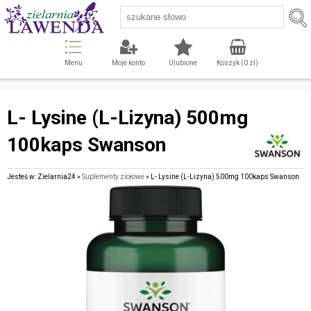
Menu
Moje konto
Ulubione
Koszyk (
0
zł)
L- Lysine (L-Lizyna) 500mg
100kaps Swanson
Jesteś w: Zielarnia24 »
Suplementy ziołowe
» L- Lysine (L-Lizyna) 500mg 100kaps Swanson