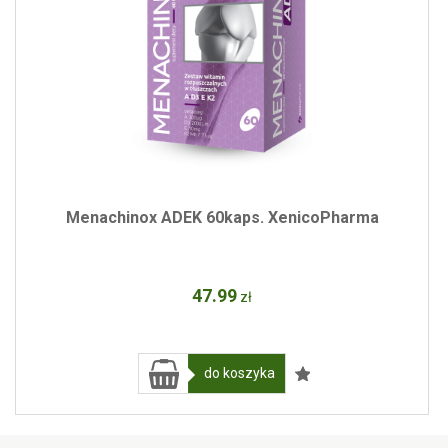
Menachinox ADEK 60kaps. XenicoPharma
47
.99
zł
do koszyka