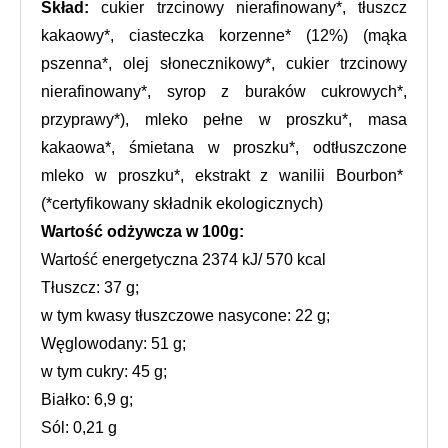
Skład: 
cukier trzcinowy nierafinowany*, tłuszcz 
kakaowy*, ciasteczka korzenne* (12%) (mąka 
pszenna*, olej słonecznikowy*, cukier trzcinowy 
nierafinowany*, syrop z buraków cukrowych*, 
przyprawy*), mleko pełne w proszku*, masa 
kakaowa*, śmietana w proszku*, odtłuszczone 
mleko w proszku*, ekstrakt z wanilii Bourbon*  
(*certyfikowany składnik ekologicznych)
Wartość odżywcza w 100g:
Wartość energetyczna 2374 kJ/ 570 kcal
Tłuszcz: 37 g;
w tym kwasy tłuszczowe nasycone: 22 g;
Węglowodany: 51 g;
w tym cukry: 45 g;
Białko: 6,9 g;
Sól: 0,21 g