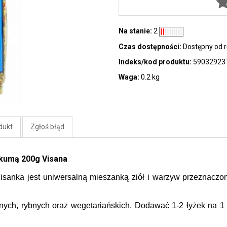
Na stanie:
2
Czas dostępności:
Dostępny od r
Indeks/kod produktu:
59032923
Waga:
0.2 kg
dukt
Zgłoś błąd
rkumą 200g Visana
sanka jest uniwersalną mieszanką ziół i warzyw przeznaczon
ych, rybnych oraz wegetariańskich. Dodawać 1-2 łyżek na 1 l