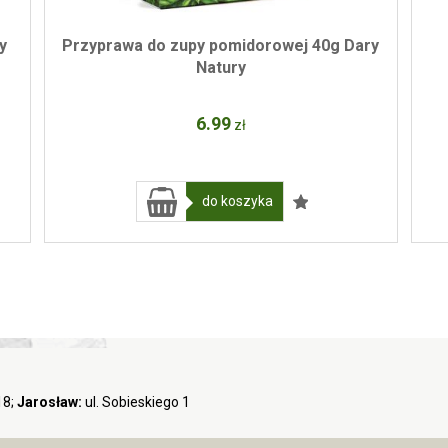
y
Przyprawa do zupy pomidorowej 40g Dary
Natury
6
.99
zł
do koszyka
18;
Jarosław:
ul. Sobieskiego 1