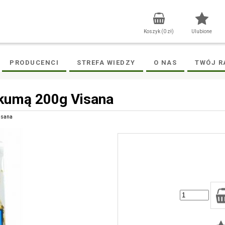
Koszyk (
0
zł)
Ulubione
PRODUCENCI
STREFA WIEDZY
O NAS
TWÓJ R
kumą 200g Visana
isana