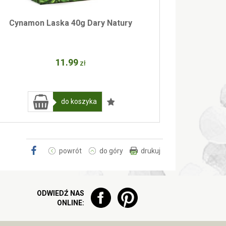
Cynamon Laska 40g Dary Natury
11
.99
zł
do koszyka
powrót
do góry
drukuj
ODWIEDŹ NAS
ONLINE: