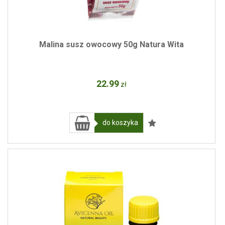
Malina susz owocowy 50g Natura Wita
22
.99
zł
do koszyka