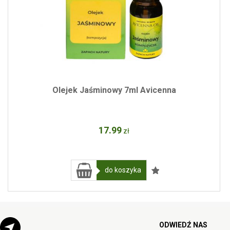
Olejek Jaśminowy 7ml Avicenna
17
.99
zł
do koszyka
ODWIEDŹ NAS