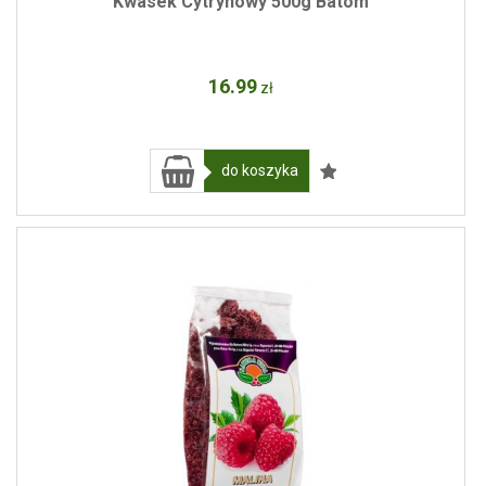
Kwasek Cytrynowy 500g Batom
16
.99
zł
do koszyka