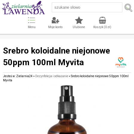
Menu
Moje konto
Ulubione
Koszyk (
0
zł)
Srebro koloidalne niejonowe
50ppm 100ml Myvita
Jesteś w: Zielarnia24 »
Dezynfekcja i odkażanie
» Srebro koloidalne niejonowe 50ppm 100ml
Myvita