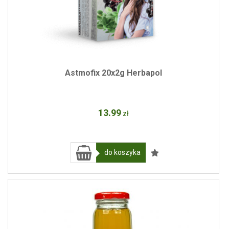
Astmofix 20x2g Herbapol
13
.99
zł
do koszyka