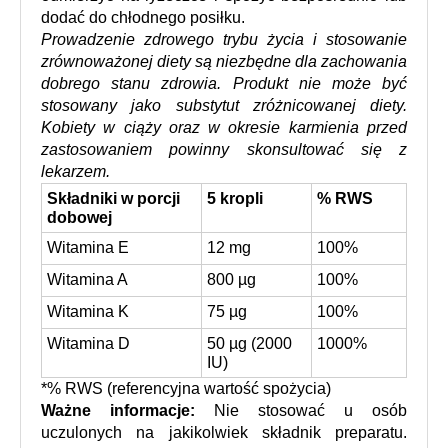
dodać do chłodnego posiłku. 
Prowadzenie zdrowego trybu życia i stosowanie 
zrównoważonej diety są niezbędne dla zachowania 
dobrego stanu zdrowia. Produkt nie może być 
stosowany jako substytut zróżnicowanej diety. 
Kobiety w ciąży oraz w okresie karmienia przed 
zastosowaniem powinny skonsultować się z 
lekarzem.
Składniki w porcji 
5 kropli
% RWS
dobowej
Witamina E
12 mg
100%
Witamina A
800 µg
100%
Witamina K
75 µg
100%
Witamina D
50 µg (2000 
1000%
IU)
*% RWS (referencyjna wartość spożycia)
Ważne informacje:
 Nie stosować u osób 
uczulonych na jakikolwiek składnik preparatu. 