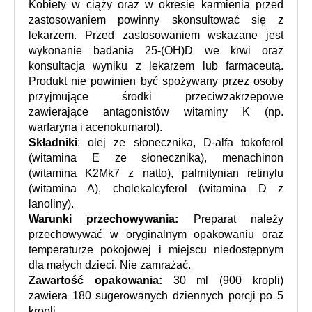
Kobiety w ciąży oraz w okresie karmienia przed 
zastosowaniem powinny skonsultować się z 
lekarzem. Przed zastosowaniem wskazane jest 
wykonanie badania 25-(OH)D we krwi oraz 
konsultacja wyniku z lekarzem lub farmaceutą. 
Produkt nie powinien być spożywany przez osoby 
przyjmujące środki przeciwzakrzepowe 
zawierające antagonistów witaminy K (np. 
warfaryna i acenokumarol).
Składniki
: olej ze słonecznika, D-alfa tokoferol 
(witamina E ze słonecznika), menachinon 
(witamina K2Mk7 z natto), palmitynian retinylu 
(witamina A), cholekalcyferol (witamina D z 
lanoliny).
Warunki przechowywania:
 Preparat należy 
przechowywać w oryginalnym opakowaniu oraz 
temperaturze pokojowej i miejscu niedostępnym 
dla małych dzieci. Nie zamrażać.
Zawartość opakowania:
 30 ml (900 kropli) 
zawiera 180 sugerowanych dziennych porcji po 5 
kropli.