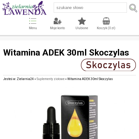
Menu
Moje konto
Ulubione
Koszyk (
0
zł)
Witamina ADEK 30ml Skoczylas
Jesteś w: Zielarnia24 »
Suplementy ziołowe
» Witamina ADEK 30ml Skoczylas