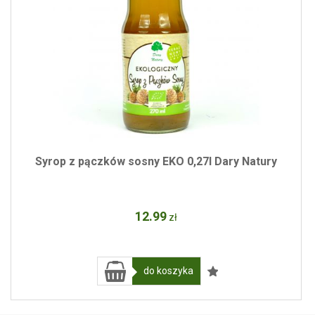
Syrop z pączków sosny EKO 0,27l Dary Natury
12
.99
zł
do koszyka