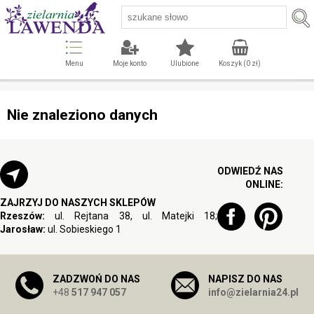
Menu
Moje konto
Ulubione
Koszyk (
0
zł)
Nie znaleziono danych
ODWIEDŹ NAS
ONLINE:
ZAJRZYJ DO NASZYCH SKLEPÓW
Rzeszów:
ul. Rejtana 38, ul. Matejki 18;
Jarosław:
ul. Sobieskiego 1
ZADZWOŃ DO NAS
NAPISZ DO NAS
+48
517 947 057
info@zielarnia24.pl