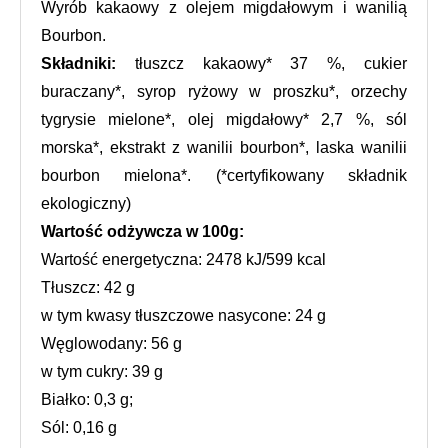
Wyrób kakaowy z olejem migdałowym i wanilią 
Bourbon.
Składniki: 
tłuszcz kakaowy* 37 %, cukier 
buraczany*, syrop ryżowy w proszku*, orzechy 
tygrysie mielone*, olej migdałowy* 2,7 %, sól 
morska*, ekstrakt z wanilii bourbon*, laska wanilii 
bourbon mielona*. (*certyfikowany składnik 
ekologiczny)
Wartość odżywcza w 100g:
Wartość energetyczna: 2478 kJ/599 kcal
Tłuszcz: 42 g
w tym kwasy tłuszczowe nasycone: 24 g
Węglowodany: 56 g
w tym cukry: 39 g
Białko: 0,3 g;
Sól: 0,16 g