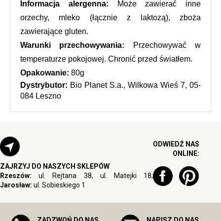
Informacja alergenna: 
Może zawierać inne 
orzechy, mleko (łącznie z laktozą), zboża 
zawierające gluten.
Warunki przechowywania:
 Przechowywać w 
temperaturze pokojowej. Chronić przed światłem.
Opakowanie: 
80g 
Dystrybutor: 
Bio Planet S.a., Wilkowa Wieś 7, 05-
084 Leszno
ODWIEDŹ NAS
ONLINE:
ZAJRZYJ DO NASZYCH SKLEPÓW
Rzeszów:
ul. Rejtana 38, ul. Matejki 18;
Jarosław:
ul. Sobieskiego 1
ZADZWOŃ DO NAS
NAPISZ DO NAS