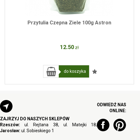
Przytulia Czepna Ziele 100g Astron
12
.50
zł
do koszyka
ODWIEDŹ NAS
ONLINE:
ZAJRZYJ DO NASZYCH SKLEPÓW
Rzeszów:
ul. Rejtana 38, ul. Matejki 18;
Jarosław:
ul. Sobieskiego 1