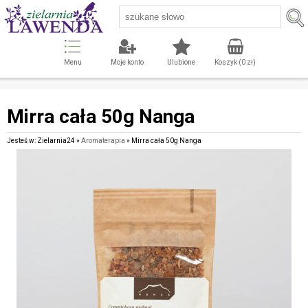
Menu
Moje konto
Ulubione
Koszyk (
0
zł)
Mirra cała 50g Nanga
Jesteś w: Zielarnia24 »
Aromaterapia
» Mirra cała 50g Nanga