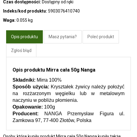
Czas dostępności:
Dostępny od ręki
Indeks/kod produktu:
5903076410740
Waga:
0.055 kg
Opis produktu
Masz pytania?
Poleć produkt
Zgłoś błąd
Opis produktu Mirra cała 50g Nanga
Składniki:
 Mirra 100%
Sposób użycia: 
Kryształek żywicy należy położyć 
na rozżarzonym węgielku lub w metalowym 
naczyniu w pobliżu płomienia.
Opakowanie:
 100g
Producent: 
NANGA Przemysław Figura ul. 
Zamkowa 97, 77-400 Złotów, Polska
Osoby, które kupiły produkt Mirra cała 50g Nanga kupiły także