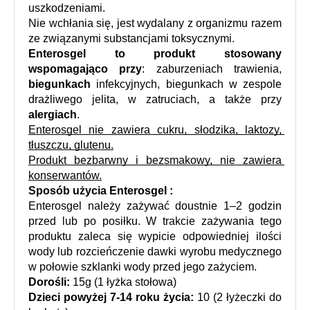
uszkodzeniami. 
Nie wchłania się, jest wydalany z organizmu razem 
ze związanymi substancjami toksycznymi.
Enterosgel to produkt stosowany 
wspomagająco przy
: zaburzeniach trawienia, 
biegunkach
 infekcyjnych, biegunkach w zespole 
drażliwego jelita, w zatruciach, a także przy 
alergiach
.
Enterosgel nie zawiera cukru, słodzika, laktozy, 
tłuszczu, glutenu.
Produkt bezbarwny i bezsmakowy, nie zawiera 
konserwantów.
Sposób użycia Enterosgel :
Enterosgel należy zażywać doustnie 1–2 godzin 
przed lub po posiłku. W trakcie zażywania tego 
produktu zaleca się wypicie odpowiedniej ilości 
wody lub rozcieńczenie dawki wyrobu medycznego 
w połowie szklanki wody przed jego zażyciem.
Dorośli:
 15g (1 łyżka stołowa) 
Dzieci powyżej 7-14 roku życia:
 10 (2 łyżeczki do 