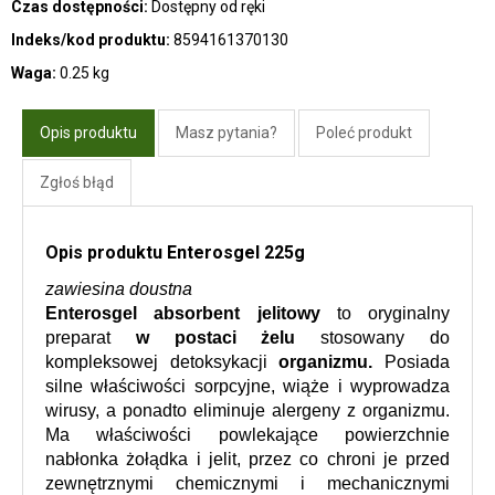
Czas dostępności:
Dostępny od ręki
Indeks/kod produktu:
8594161370130
Waga:
0.25 kg
Opis produktu
Masz pytania?
Poleć produkt
Zgłoś błąd
Opis produktu Enterosgel 225g
zawiesina doustna
Enterosgel absorbent jelitowy 
to oryginalny 
preparat 
w postaci żelu
 stosowany do 
kompleksowej detoksykacji 
organizmu. 
Posiada 
silne właściwości sorpcyjne, wiąże i wyprowadza 
wirusy, a ponadto eliminuje alergeny z organizmu. 
Ma właściwości powlekające powierzchnie 
nabłonka żołądka i jelit, przez co chroni je przed 
zewnętrznymi chemicznymi i mechanicznymi 