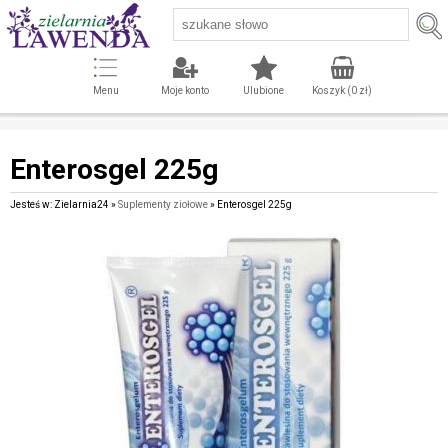
Menu
Moje konto
Ulubione
Koszyk (
0
zł)
Enterosgel 225g
Jesteś w: Zielarnia24 »
Suplementy ziołowe
» Enterosgel 225g