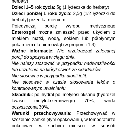
herbaty) 
Dzieci 1–5 rok życia:
 5g (1 łyżeczka do herbaty) 
Dzieci poniżej 1 roku życia:
 2,5g (1/2 łyżeczki do 
herbaty) przed karmieniem.
Pojedynczą porcję wyrobu medycznego 
Enterosgel
 można zmieszać przed użyciem z 
mlekiem matki, wodą, sokiem lub półpłynnym 
pokarmem dla niemowląt (w proporcji 1:3).
Ważne informacje:
Nie przekraczać zalecanej 
porcji do spożycia w ciągu dnia.
Nie należy stosować w przypadku nadwrażliwości 
lub uczulenia na którykolwiek ze składników.
Nie stosować w przypadku atonii jelit.
Nie stosować w czasie stosowania leków o 
kontrolowanym uwalnianiu.
Składniki: 
polihydrat polimetylosiloksanu (hydrożel 
kwasu metylokrzemowego) 70%, woda 
oczyszczona 30%.
Warunki przechowywania: 
Przechowywać w 
szczelnie zamkniętym opakowaniu, w temperaturze 
pokojowej, w suchym miejscu, w sposób 