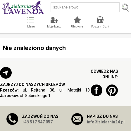
Menu
Moje konto
Ulubione
Koszyk (
0
zł)
Nie znaleziono danych
ODWIEDŹ NAS
ONLINE:
ZAJRZYJ DO NASZYCH SKLEPÓW
Rzeszów:
ul. Rejtana 38, ul. Matejki 18;
Jarosław:
ul. Sobieskiego 1
ZADZWOŃ DO NAS
NAPISZ DO NAS
+48
517 947 057
info@zielarnia24.pl