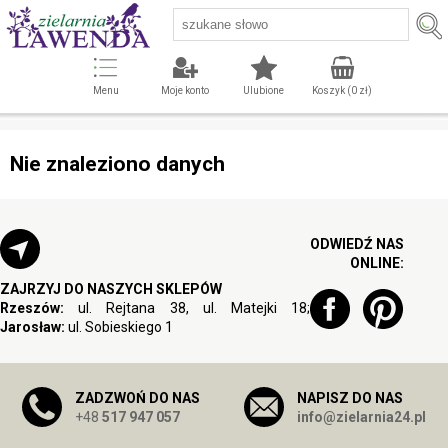
Menu
Moje konto
Ulubione
Koszyk (
0
zł)
Nie znaleziono danych
ODWIEDŹ NAS
ONLINE:
ZAJRZYJ DO NASZYCH SKLEPÓW
Rzeszów:
ul. Rejtana 38, ul. Matejki 18;
Jarosław:
ul. Sobieskiego 1
ZADZWOŃ DO NAS
NAPISZ DO NAS
+48
517 947 057
info@zielarnia24.pl