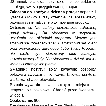
30 minut. pić dwa razy dziennie po szklance 
ciepłego, świeżo przygotowanego naparu. 
Zalecana do spożycia dzienna porcja: 
napar z 1 
łyżeczki (1g) dwa razy dziennie. najlepsze efekty 
przynosi systematyczne przyjmowanie produktu.
Ostrzeżenia: 
Nie należy przekraczać zalecanej 
porcji dziennej. Nie stosować w przypadku 
uczulenia na składniki preparatu. Ważne jest 
stosowanie zbilansowanej i zróżnicowanej diety 
oraz prowadzenie zdrowego trybu życia. Preparat 
nie może być stosowany jako substytut 
zróżnicowanej diety. Nie stosować u dzieci, kobiet 
w ciąży i karmiących piersią.
Składniki:
 nostrzyk żółty, krwawnik pospolity, 
pokrzywa zwyczajna, koniczyna łąkowa, przytulia 
właściwa, chaber bławatek.
Przechowywanie:
 w suchym miejscu i 
temperaturze pokojowej. Chronić przed 
światłem i 
wilgocią.
Opakowanie:
 80g
Producent:
 Natura Wita Ewa Płachta - Kopernia 