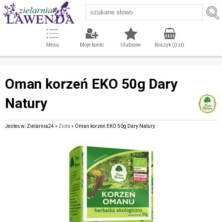
Menu
Moje konto
Ulubione
Koszyk (
0
zł)
Oman korzeń EKO 50g Dary
Natury
Jesteś w: Zielarnia24 »
Zioła
» Oman korzeń EKO 50g Dary Natury