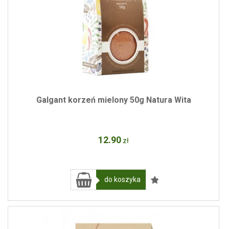
Galgant korzeń mielony 50g Natura Wita
12
.90
zł
do koszyka