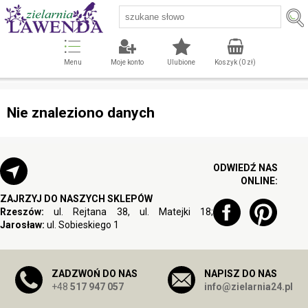
Menu
Moje konto
Ulubione
Koszyk (
0
zł)
Nie znaleziono danych
ODWIEDŹ NAS
ONLINE:
ZAJRZYJ DO NASZYCH SKLEPÓW
Rzeszów:
ul. Rejtana 38, ul. Matejki 18;
Jarosław:
ul. Sobieskiego 1
ZADZWOŃ DO NAS
NAPISZ DO NAS
+48
517 947 057
info@zielarnia24.pl