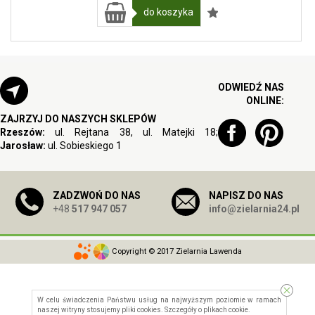
do koszyka
ODWIEDŹ NAS
ONLINE:
ZAJRZYJ DO NASZYCH SKLEPÓW
Rzeszów:
ul. Rejtana 38, ul. Matejki 18;
Jarosław:
ul. Sobieskiego 1
ZADZWOŃ DO NAS
NAPISZ DO NAS
+48
517 947 057
info@zielarnia24.pl
Copyright © 2017 Zielarnia Lawenda
W celu świadczenia Państwu usług na najwyższym poziomie w ramach
naszej witryny stosujemy pliki cookies. Szczegóły o
plikach cookie
.