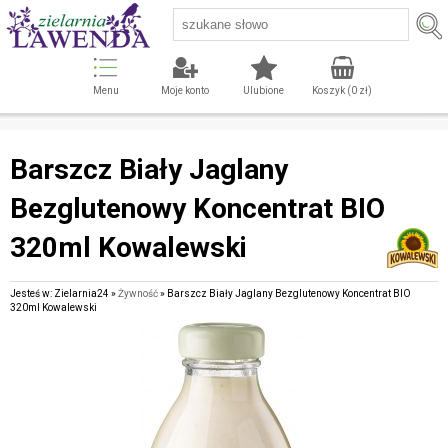
Menu
Moje konto
Ulubione
Koszyk (
0
zł)
Barszcz Biały Jaglany
Bezglutenowy Koncentrat BIO
320ml Kowalewski
Jesteś w: Zielarnia24 »
Żywność
» Barszcz Biały Jaglany Bezglutenowy Koncentrat BIO
320ml Kowalewski