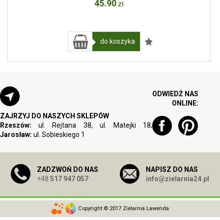
45
.90
zł
do koszyka
ODWIEDŹ NAS
ONLINE:
ZAJRZYJ DO NASZYCH SKLEPÓW
Rzeszów:
ul. Rejtana 38, ul. Matejki 18;
Jarosław:
ul. Sobieskiego 1
ZADZWOŃ DO NAS
NAPISZ DO NAS
+48
517 947 057
info@zielarnia24.pl
Copyright © 2017 Zielarnia Lawenda