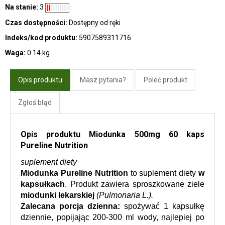
Na stanie:
3
Czas dostępności:
Dostępny od ręki
Indeks/kod produktu:
5907589311716
Waga:
0.14 kg
Opis produktu
Masz pytania?
Poleć produkt
Zgłoś błąd
Opis produktu Miodunka 500mg 60 kaps
Pureline Nutrition
suplement diety
Miodunka Pureline Nutrition
 to suplement diety 
w 
kapsułkach
. Produkt zawiera sproszkowane ziele 
miodunki lekarskiej
(Pulmonaria L.).
Zalecana porcja dzienna:
 spożywać 1 kapsułkę 
dziennie, popijając 200-300 ml wody, najlepiej po 