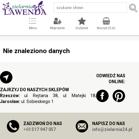
Menu
Moje konto
Ulubione
Koszyk (
0
zł)
Nie znaleziono danych
ODWIEDŹ NAS
ONLINE:
ZAJRZYJ DO NASZYCH SKLEPÓW
Rzeszów:
ul. Rejtana 38, ul. Matejki 18;
Jarosław:
ul. Sobieskiego 1
ZADZWOŃ DO NAS
NAPISZ DO NAS
+48
517 947 057
info@zielarnia24.pl