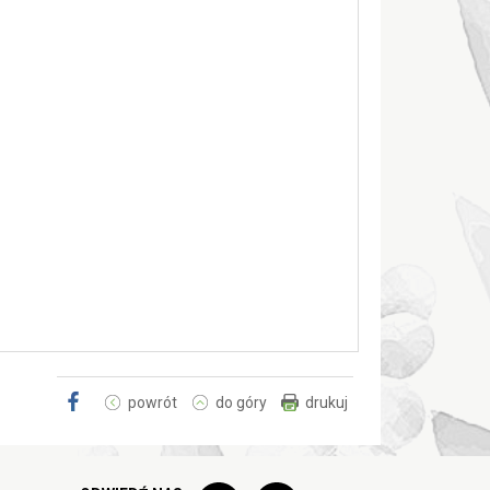
powrót
do góry
drukuj