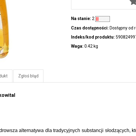
Na stanie:
2
Czas dostępności:
Dostępny od r
Indeks/kod produktu:
59082499
Waga:
0.42 kg
dukt
Zgłoś błąd
kowital
drowsza alternatywa dla tradycyjnych substancji słodzących, kt