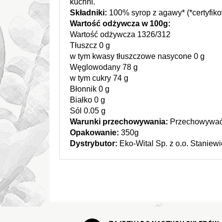
kuchni. 
Składniki: 
100% syrop z agawy* (*certyfik
Wartość odżywcza w 100g:
Wartość odżywcza 1326/312 
Tłuszcz 0 g 
w tym kwasy tłuszczowe nasycone 0 g 
Węglowodany 78 g 
w tym cukry 74 g 
Błonnik 0 g 
Białko 
0 g 
Sól 0.05 g
Warunki przechowywania: 
Przechowywać 
Opakowanie: 
350g
Dystrybutor: 
Eko-Wital Sp. z o.o. Stanie