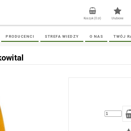
Koszyk (
0
zł)
Ulubione
PRODUCENCI
STREFA WIEDZY
O NAS
TWÓJ R
owital