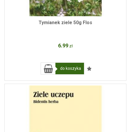
Tymianek ziele 50g Flos
6
.99
zł
do koszyka