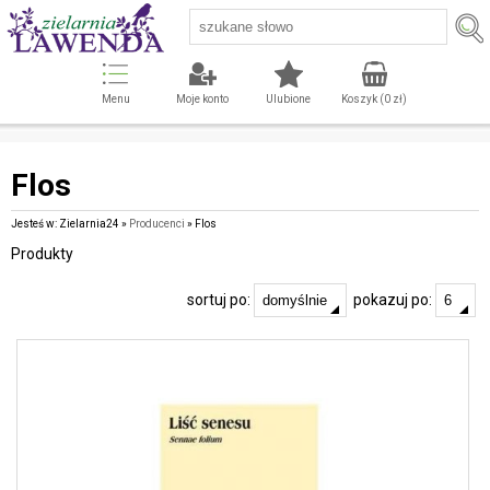
Menu
Moje konto
Ulubione
Koszyk (
0
zł)
Flos
Jesteś w: Zielarnia24 »
Producenci
» Flos
Produkty
sortuj po:
pokazuj po: