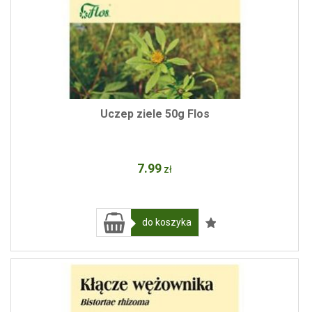
Uczep ziele 50g Flos
7
.99
zł
do koszyka