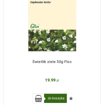
Świetlik ziele 50g Flos
19
.99
zł
do koszyka