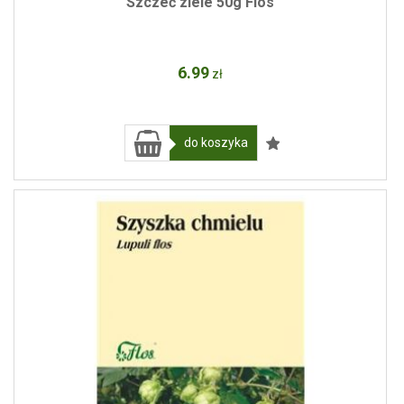
Szczeć ziele 50g Flos
6
.99
zł
do koszyka