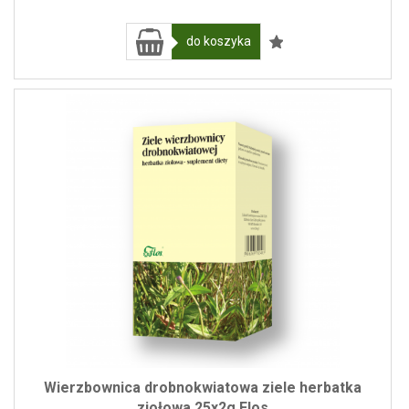
do koszyka
Wierzbownica drobnokwiatowa ziele herbatka
ziołowa 25x2g Flos