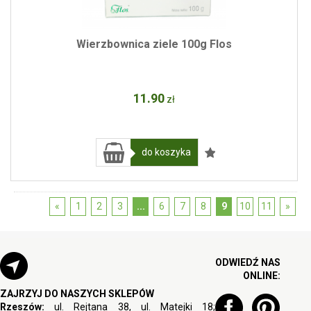
Wierzbownica ziele 100g Flos
11
.90
zł
do koszyka
«
1
2
3
...
6
7
8
9
10
11
»
ODWIEDŹ NAS
ONLINE:
ZAJRZYJ DO NASZYCH SKLEPÓW
Rzeszów:
ul. Rejtana 38, ul. Matejki 18;