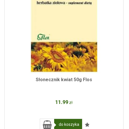
Słonecznik kwiat 50g Flos
11
.99
zł
do koszyka