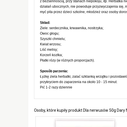
z bezsennością, przy stanach niepokoju, itp. Herbatka 
działań ubocznych, nie powoduje przyzwyczajenia się,
myć pita przez dzieci szkolne, młodzież oraz osoby doros
Skład:
Ziele: serdecznika, krwawnika, nostrzyka;
Owoc głogu;
Szyszki chmielu;
Kwiat wrzosu;
Liść melisy;
Korzeń kozłka;
Płatki rózy (w różnych proporcjach).
Sposób parzenia:
Łyżkę ziela herbatki, zalać szklanką wrzątku i pozostaw
przykryciem do zaparzenia na około 10 - 15 minut.
Pić 1-2 razy dziennie
Osoby, które kupiły produkt Dla nerwusów 50g Dary 