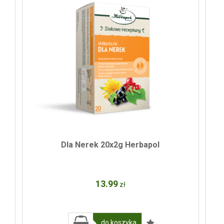
Dla Nerek 20x2g Herbapol
13
.99
zł
do koszyka