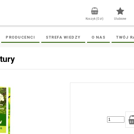
Koszyk (
0
zł)
Ulubione
PRODUCENCI
STREFA WIEDZY
O NAS
TWÓJ R
tury