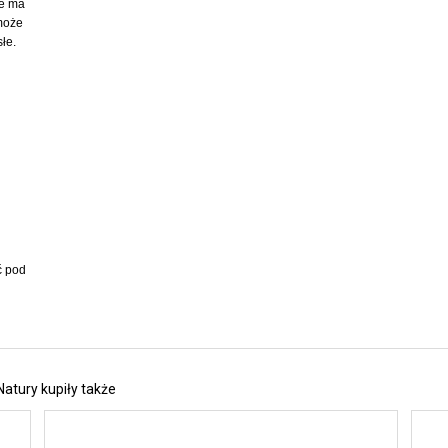
nie ma
 może
łe.
ić pod
Natury kupiły także