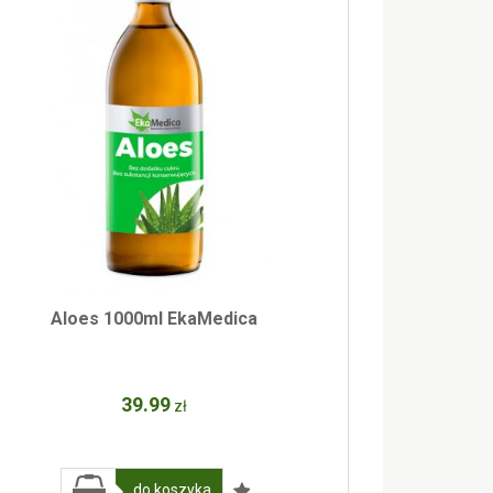
Aloes 1000ml EkaMedica
39
.99
zł
do koszyka