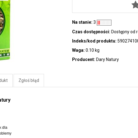
Na stanie:
3
Czas dostępności:
Dostępny od r
Indeks/kod produktu:
59027410
Waga:
0.10 kg
Producent:
Dary Natury
dukt
Zgłoś błąd
atury
k dla
roblemy