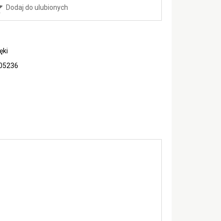
Dodaj do ulubionych
ęki
05236