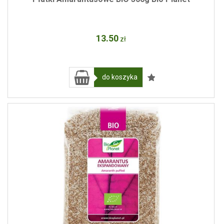
13
.50
zł
do koszyka