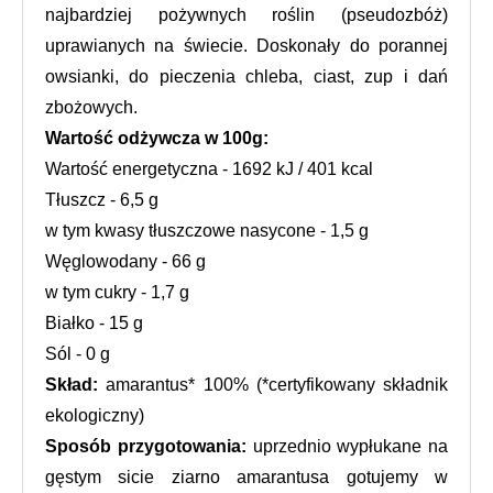
najbardziej pożywnych roślin (pseudozbóż) 
uprawianych na świecie. Doskonały do porannej 
owsianki, do pieczenia chleba, ciast, zup i dań 
zbożowych.
Wartość odżywcza w 100g:
Wartość energetyczna - 1692 kJ / 401 kcal
Tłuszcz - 6,5 g
w tym kwasy tłuszczowe nasycone - 1,5 g
Węglowodany - 66 g
w tym cukry - 1,7 g
Białko - 15 g
Sól - 0 g
Skład:
 amarantus* 100% (*certyfikowany składnik 
ekologiczny)
Sposób przygotowania: 
uprzednio wypłukane na 
gęstym sicie ziarno amarantusa gotujemy w 