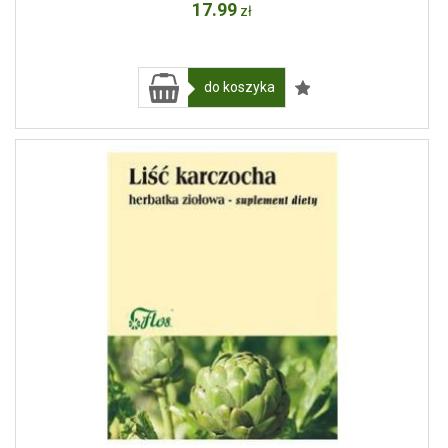
17
.99
zł
do koszyka