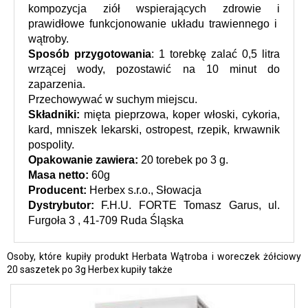
kompozycja ziół wspierających zdrowie i 
prawidłowe funkcjonowanie układu trawiennego i  
wątroby.
Sposób przygotowania
: 1 torebkę zalać 0,5 litra 
wrzącej wody, pozostawić na 10 minut do 
zaparzenia.
Przechowywać w suchym miejscu.
Składniki:
 mięta pieprzowa, koper włoski, cykoria, 
kard, mniszek lekarski, ostropest, rzepik, krwawnik 
pospolity.
Opakowanie zawiera:
 20 torebek po 3 g. 
Masa netto: 
60g
Producent:
 Herbex s.r.o., Słowacja
Dystrybutor:
 F.H.U. FORTE Tomasz Garus, ul. 
Furgoła 3 , 41-709 Ruda Śląska
Osoby, które kupiły produkt Herbata Wątroba i woreczek żółciowy
20 saszetek po 3g Herbex kupiły także