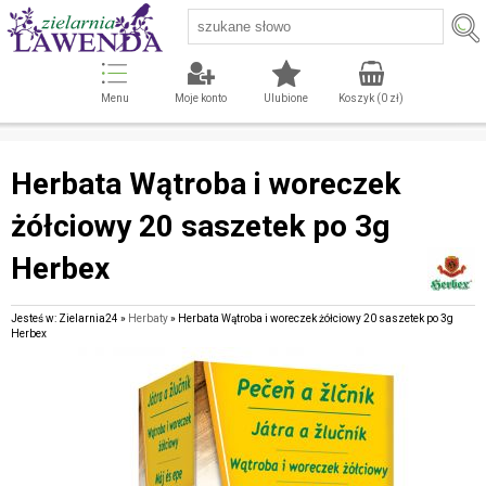
Menu
Moje konto
Ulubione
Koszyk (
0
zł)
Herbata Wątroba i woreczek
żółciowy 20 saszetek po 3g
Herbex
Jesteś w: Zielarnia24 »
Herbaty
» Herbata Wątroba i woreczek żółciowy 20 saszetek po 3g
Herbex