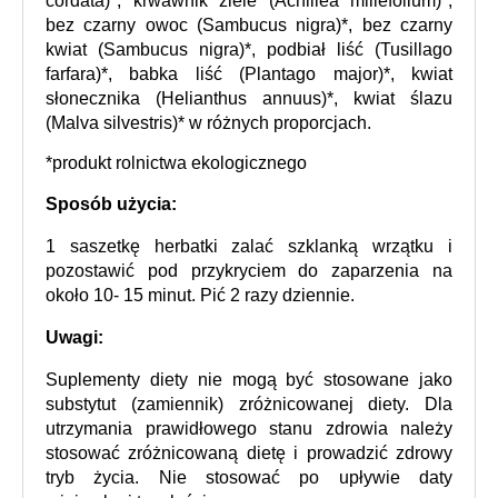
cordata)*, krwawnik ziele (Achillea millefolium)*, 
bez czarny owoc (Sambucus nigra)*, bez czarny 
kwiat (Sambucus nigra)*, podbiał liść (Tusillago 
farfara)*, babka liść (Plantago major)*, kwiat 
słonecznika (Helianthus annuus)*, kwiat ślazu 
(Malva silvestris)* w różnych proporcjach.
*produkt rolnictwa ekologicznego
Sposób użycia:
1 saszetkę herbatki zalać szklanką wrzątku i 
pozostawić pod przykryciem do zaparzenia na 
około 10- 15 minut. Pić 2 razy dziennie.
Uwagi:
Suplementy diety nie mogą być stosowane jako 
substytut (zamiennik) zróżnicowanej diety. Dla 
utrzymania prawidłowego stanu zdrowia należy 
stosować zróżnicowaną dietę i prowadzić zdrowy 
tryb życia. Nie stosować po upływie daty 