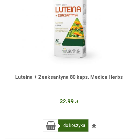
Luteina + Zeaksantyna 80 kaps. Medica Herbs
32
.99
zł
do koszyka