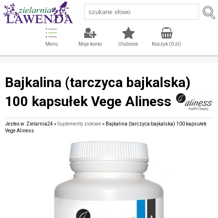
Menu
Moje konto
Ulubione
Koszyk (
0
zł)
Bajkalina (tarczyca bajkalska)
100 kapsułek Vege Aliness
Jesteś w: Zielarnia24 »
Suplementy ziołowe
» Bajkalina (tarczyca bajkalska) 100 kapsułek
Vege Aliness