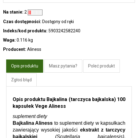
Na stanie:
2
Czas dostępności:
Dostępny od ręki
Indeks/kod produktu:
5903242582240
Waga:
0.116 kg
Producent:
Aliness
Opis produktu
Masz pytania?
Poleć produkt
Zgłoś błąd
Opis produktu Bajkalina (tarczyca bajkalska) 100
kapsułek Vege Aliness
suplement diety
Bajkalina Aliness
 to suplement diety w kapsułkach 
zawierający wysokiej jakości 
ekstrakt z tarczycy 
bajkalskiej 
(Scutellaria baicalensis)
, 