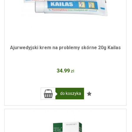
Ajurwedyjski krem na problemy skórne 20g Kailas
34
.99
zł
do koszyka