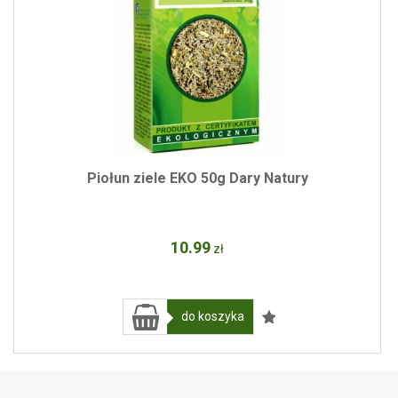
Piołun ziele EKO 50g Dary Natury
10
.99
zł
do koszyka