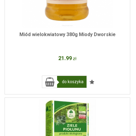
Miód wielokwiatowy 380g Miody Dworskie
21
.99
zł
do koszyka