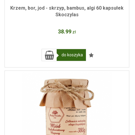
Krzem, bor, jod - skrzyp, bambus, algi 60 kapsułek
Skoczylas
38
.99
zł
do koszyka